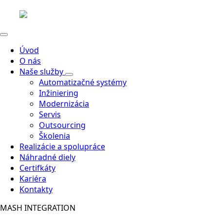
Úvod
O nás
Naše služby
Automatizačné systémy
Inžiniering
Modernizácia
Servis
Outsourcing
Školenia
Realizácie a spolupráce
Náhradné diely
Certifkáty
Kariéra
Kontakty
MASH INTEGRATION