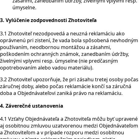
zásahmi, zanedbaním údržby, živelnými vplyvmi resp.
úmyselne.
3. Vylúčenie zodpovednosti Zhotoviteľa
3.1 Zhotoviteľ nezodpovedá a neuzná reklamáciu ako
oprávnenú pri zistení, že vada bola spôsobená nevhodným
používaním, neodbornou montážou a zásahmi,
poškodením ochranných známok, zanedbaním údržby,
živelnými vplyvmi resp. úmyselne (nie predčasným
opotrebovaním alebo vadou materiálu).
3.2 Zhotoviteľ upozorňuje, že pri zásahu tretej osoby počas
záručnej doby, alebo počas reklamácie končí sa záručná
doba a Objednávateľovi zaniká právo na reklamáciu.
4. Záverečné ustanovenia
4.1 Vzťahy Objednávateľa a Zhotoviteľa môžu byť upravené
aj osobitnou zmluvou uzatvorenou medzi Objednávateľom
a Zhotoviteľom a v prípade rozporu medzi osobitnou