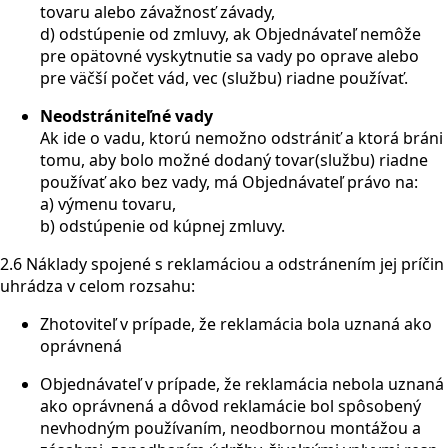
tovaru alebo závažnosť závady,
d) odstúpenie od zmluvy, ak Objednávateľ nemôže
pre opätovné vyskytnutie sa vady po oprave alebo
pre väčší počet vád, vec (službu) riadne používať.
Neodstrániteľné vady
Ak ide o vadu, ktorú nemožno odstrániť a ktorá bráni
tomu, aby bolo možné dodaný tovar(službu) riadne
používať ako bez vady, má Objednávateľ právo na:
a) výmenu tovaru,
b) odstúpenie od kúpnej zmluvy.
2.6 Náklady spojené s reklamáciou a odstránením jej príčin
uhrádza v celom rozsahu:
Zhotoviteľ v prípade, že reklamácia bola uznaná ako
oprávnená
Objednávateľ v prípade, že reklamácia nebola uznaná
ako oprávnená a dôvod reklamácie bol spôsobený
nevhodným používaním, neodbornou montážou a