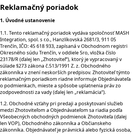
Reklamačný poriadok
1. Úvodné ustanovenie
1.1. Tento reklamačný poriadok vydáva spoločnosť MASH
Integration, spol. s r.o., Hanzlíkovská 2681/3, 911 05
Trenčín, IČO: 45 618 933, zapísaná v Obchodnom registri
Okresného súdu Trenčín, v oddiele Sro, vložka číslo
23178/R (ďalej len „Zhotoviteľ“), ktorý je vypracovaný v
súlade §273 zákona č.513/1991 Z. z. Obchodného
zákonníka v znení neskorších predpisov. Zhotoviteľ týmto
reklamačným poriadkom riadne informuje Objednávateľa
o podmienkach, mieste a spôsobe uplatnenia práv zo
zodpovednosti za vady (ďalej len „reklamácia“).
1.2. Obchodné vzťahy pri predaji a poskytovaní služieb
medzi Zhotoviteľom a Objednávateľom sa riadia podľa
Všeobecných obchodných podmienok Zhotoviteľa (ďalej
len VOP), Obchodného zákonníka a Občianskeho
zákonníka. Objednávateľ je právnická alebo fyzická osoba,