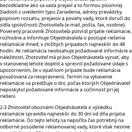
bezodkladne ako sa vada prejaví a to formou písomnej
žiadosti s uvedením typu Zariadenia, adresy prevádzky,
popisom rozsahu, prejavov a povahy vady, ktoré doručí do
sídla spoločnosti Zhotoviteľa (e-mail, pošta, fax, osobne).
Poverený pracovník Zhotoviteľa potvrdí prijatie reklamácie,
rozhodne a informuje Objednávateľa o postupe riešenia
reklamácie ihneď, v zložitých prípadoch najneskôr do 48
hodín. Ak reklamácia neobsahuje požadované informácie a
náležitosti, Zhotoviteľ má právo Objednávateľa vyzvať, aby
v stanovenej lehote doplnil a spresnil požadované údaje s
upozornením, že v opačnom prípade bude reklamácia
považovaná za neoprávnenú. Termín na vybavenie
reklamácie sa predlžuje o dni, počas ktorých Objednávateľ
neposkytol požadované informácie a súčinnosť pri jej
riešení.
2.3 Zhotoviteľ oboznámi Objednávateľa o výsledku
reklamácie spravidla najneskôr do 30 dní od dňa prijatia
reklamácie. Do tejto lehoty sa nepočíta čas potrebný na
odborné posúdenie reklamovanej vady, ktoré však nesmie