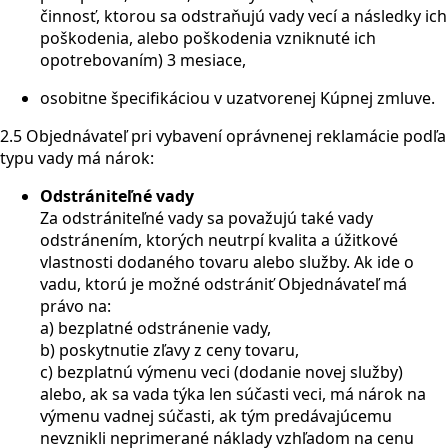
činnosť, ktorou sa odstraňujú vady vecí a následky ich
poškodenia, alebo poškodenia vzniknuté ich
opotrebovaním) 3 mesiace,
osobitne špecifikáciou v uzatvorenej Kúpnej zmluve.
2.5 Objednávateľ pri vybavení oprávnenej reklamácie podľa
typu vady má nárok:
Odstrániteľné vady
Za odstrániteľné vady sa považujú také vady
odstránením, ktorých neutrpí kvalita a úžitkové
vlastnosti dodaného tovaru alebo služby. Ak ide o
vadu, ktorú je možné odstrániť Objednávateľ má
právo na:
a) bezplatné odstránenie vady,
b) poskytnutie zľavy z ceny tovaru,
c) bezplatnú výmenu veci (dodanie novej služby)
alebo, ak sa vada týka len súčasti veci, má nárok na
výmenu vadnej súčasti, ak tým predávajúcemu
nevznikli neprimerané náklady vzhľadom na cenu