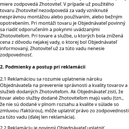
miere zodpovedá Zhotoviteľ. V prípade už použitého
tovaru Zhotoviteľ nezodpovedá za vady vzniknuté
nesprávnou montážou alebo používaním, alebo bežným
opotrebením. Pri montáži tovaru je Objednávateľ povinný
sa riadiť odporučením a pokynmi uvádzanými
Zhotoviteľom. Pri tovare a službe, u ktorých bola znížená
cena z dôvodu nejakej vady, o ktorej bol Objednávateľ
informovaný, Zhotoviteľ už za túto vadu nenesie
zodpovednosť.
2. Podmienky a postup pri reklamácii
2.1 Reklamáciou sa rozumie uplatnenie nároku
Objednávateľa na preverenie správnosti a kvality tovarov a
služieb dodaných Zhotoviteľom. Ak Objednávateľ zistí, že
tovar alebo služby dodané Zhotoviteľom majú vadu (tzn.,
že nie sú dodané v plnom rozsahu a kvalite v súlade so
zmluvou /faktúrou), môže uplatniť právo zo zodpovednosti
za túto vadu (ďalej len reklamácia).
2.2 Reklamáciu je povinný Objednávateľ uplatniť