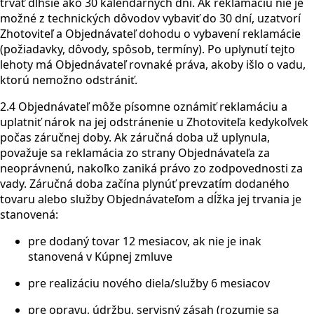
trvať dlhšie ako 30 kalendárnych dní. Ak reklamáciu nie je
možné z technických dôvodov vybaviť do 30 dní, uzatvorí
Zhotoviteľ a Objednávateľ dohodu o vybavení reklamácie
(požiadavky, dôvody, spôsob, termíny). Po uplynutí tejto
lehoty má Objednávateľ rovnaké práva, akoby išlo o vadu,
ktorú nemožno odstrániť.
2.4 Objednávateľ môže písomne oznámiť reklamáciu a
uplatniť nárok na jej odstránenie u Zhotoviteľa kedykoľvek
počas záručnej doby. Ak záručná doba už uplynula,
považuje sa reklamácia zo strany Objednávateľa za
neoprávnenú, nakoľko zaniká právo zo zodpovednosti za
vady. Záručná doba začína plynúť prevzatím dodaného
tovaru alebo služby Objednávateľom a dĺžka jej trvania je
stanovená:
pre dodaný tovar 12 mesiacov, ak nie je inak
stanovená v Kúpnej zmluve
pre realizáciu nového diela/služby 6 mesiacov
pre opravu, údržbu, servisný zásah (rozumie sa