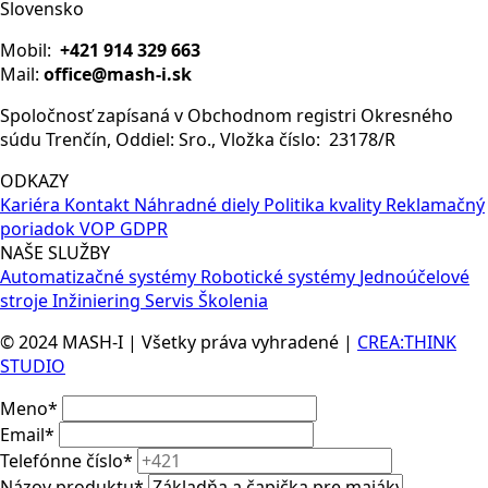
Slovensko
Mobil:
+421 914 329 663
Mail:
office@mash-i.sk
Spoločnosť zapísaná v Obchodnom registri Okresného
súdu Trenčín, Oddiel: Sro., Vložka číslo: 23178/R
ODKAZY
Kariéra
Kontakt
Náhradné diely
Politika kvality
Reklamačný
poriadok
VOP
GDPR
NAŠE SLUŽBY
Automatizačné systémy
Robotické systémy
Jednoúčelové
stroje
Inžiniering
Servis
Školenia
© 2024 MASH-I | Všetky práva vyhradené |
CREA:THINK
STUDIO
Meno
*
Email
*
Telefónne číslo
*
Názov produktu
*