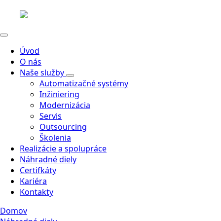
Úvod
O nás
Naše služby
Automatizačné systémy
Inžiniering
Modernizácia
Servis
Outsourcing
Školenia
Realizácie a spolupráce
Náhradné diely
Certifkáty
Kariéra
Kontakty
Domov