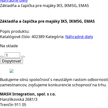
Náhradné diely
Základňa a čapička pre majáky IK5, IKM5G, EMAS
Základňa a čapička pre majáky IK5, IKM5G, EMAS
Popis produktu:
Katalógové číslo:
402389
Kategória:
Náhradné diely
Na sklade
množstvo
Základňa
Dopytovať
a
čapička
pre
Budujeme silnú spoločnosť s neustálym rastom odbornosti
majáky
zamestnancov, zvyšujeme konkurencie schopnosť na trhu.
IK5,
IKM5G,
MASH Integration, spol. s r.o.
EMAS
Hanzlíkovská 2681/3
Trenčín 911 05