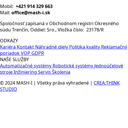
Mobil:
+421 914 329 663
Mail:
office@mash-i.sk
Spoločnosť zapísaná v Obchodnom registri Okresného
súdu Trenčín, Oddiel: Sro., Vložka číslo: 23178/R
ODKAZY
Kariéra
Kontakt
Náhradné diely
Politika kvality
Reklamačný
poriadok
VOP
GDPR
NAŠE SLUŽBY
Automatizačné systémy
Robotické systémy
Jednoúčelové
stroje
Inžiniering
Servis
Školenia
© 2024 MASH-I | Všetky práva vyhradené |
CREA:THINK
STUDIO