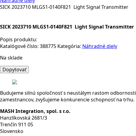
Náhradné diely
SICK 2023710 MLGS1-0140F821 Light Signal Transmitter
SICK 2023710 MLGS1-0140F821 Light Signal Transmitter
Popis produktu:
Katalógové číslo:
388775
Kategória:
Náhradné diely
Na sklade
množstvo
Dopytovať
SICK
2023710
MLGS1-
Budujeme silnú spoločnosť s neustálym rastom odbornosti
0140F821
zamestnancov, zvyšujeme konkurencie schopnosť na trhu.
Light
Signal
MASH Integration, spol. s r.o.
Transmitter
Hanzlíkovská 2681/3
Trenčín 911 05
Slovensko