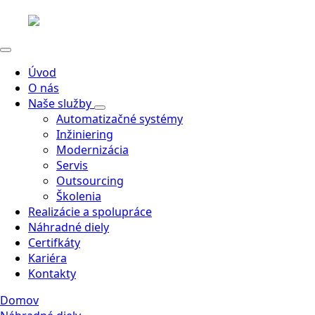
Úvod
O nás
Naše služby
Automatizačné systémy
Inžiniering
Modernizácia
Servis
Outsourcing
Školenia
Realizácie a spolupráce
Náhradné diely
Certifkáty
Kariéra
Kontakty
Domov