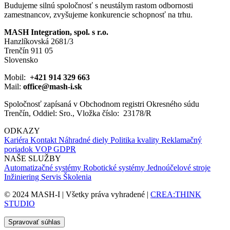
Budujeme silnú spoločnosť s neustálym rastom odbornosti
zamestnancov, zvyšujeme konkurencie schopnosť na trhu.
MASH Integration, spol. s r.o.
Hanzlíkovská 2681/3
Trenčín 911 05
Slovensko
Mobil:
+421 914 329 663
Mail:
office@mash-i.sk
Spoločnosť zapísaná v Obchodnom registri Okresného súdu
Trenčín, Oddiel: Sro., Vložka číslo: 23178/R
ODKAZY
Kariéra
Kontakt
Náhradné diely
Politika kvality
Reklamačný
poriadok
VOP
GDPR
NAŠE SLUŽBY
Automatizačné systémy
Robotické systémy
Jednoúčelové stroje
Inžiniering
Servis
Školenia
© 2024 MASH-I | Všetky práva vyhradené |
CREA:THINK
STUDIO
Spravovať súhlas