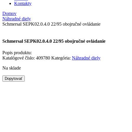
Kontakty
Domov
Náhradné diely
Schmersal SEPK02.0.4.0 22/95 obojručné ovládanie
Schmersal SEPK02.0.4.0 22/95 obojručné ovládanie
Popis produktu:
Katalógové číslo:
409780
Kategória:
Náhradné diely
Na sklade
množstvo
Dopytovať
Schmersal
SEPK02.0.4.0
22/95
obojručné
ovládanie