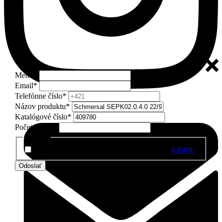
Meno
*
Email
*
Telefónne číslo
*
Názov produktu
*
Katalógové číslo
*
Počet kusov
*
GDPR
*
Súhlasím so spracovaním osobných údajov
GDPR
Odoslať