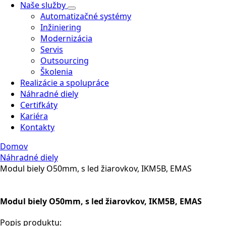
Naše služby
Automatizačné systémy
Inžiniering
Modernizácia
Servis
Outsourcing
Školenia
Realizácie a spolupráce
Náhradné diely
Certifkáty
Kariéra
Kontakty
Domov
Náhradné diely
Modul biely O50mm, s led žiarovkov, IKM5B, EMAS
Modul biely O50mm, s led žiarovkov, IKM5B, EMAS
Popis produktu: