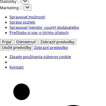
Štatistiky
Štatistiky
Marketing
Marketing
Spravovať možnosti
Správa služieb
Spravovať {vendor_count} dodávateľov
Prečítajte si viac o týchto účeloch
Prijať
Odmietnuť
Zobraziť predvoľby
Uložiť predvoľby
Zobraziť predvoľby
Zásady používania súborov cookie
Kontakt