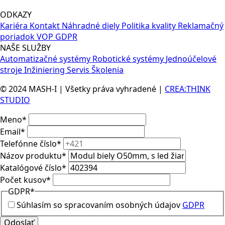
ODKAZY
Kariéra
Kontakt
Náhradné diely
Politika kvality
Reklamačný
poriadok
VOP
GDPR
NAŠE SLUŽBY
Automatizačné systémy
Robotické systémy
Jednoúčelové
stroje
Inžiniering
Servis
Školenia
© 2024 MASH-I | Všetky práva vyhradené |
CREA:THINK
STUDIO
Meno
*
Email
*
Telefónne číslo
*
Názov produktu
*
Katalógové číslo
*
Počet kusov
*
GDPR
*
Súhlasím so spracovaním osobných údajov
GDPR
Odoslať