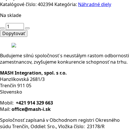
Katalógové číslo:
402394
Kategória:
Náhradné diely
Na sklade
množstvo
Modul
Dopytovať
biely
O50mm,
s
Budujeme silnú spoločnosť s neustálym rastom odbornosti
led
zamestnancov, zvyšujeme konkurencie schopnosť na trhu.
žiarovkov,
IKM5B,
MASH Integration, spol. s r.o.
EMAS
Hanzlíkovská 2681/3
Trenčín 911 05
Slovensko
Mobil:
+421 914 329 663
Mail:
office@mash-i.sk
Spoločnosť zapísaná v Obchodnom registri Okresného
súdu Trenčín, Oddiel: Sro., Vložka číslo: 23178/R