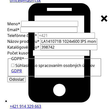
office@mash-i.sk
Meno
*
Email
*
Telefónne číslo
*
Názov produktu
*
Katalógové číslo
*
Počet kusov
*
GDPR
*
Súhlasím so spracovaním osobných údajov
GDPR
Odoslať
+421 914 329 663