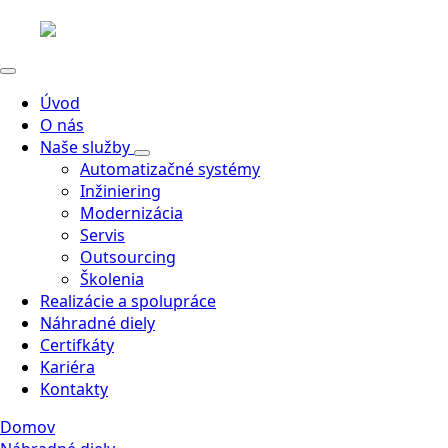
Úvod
O nás
Naše služby
Automatizačné systémy
Inžiniering
Modernizácia
Servis
Outsourcing
Školenia
Realizácie a spolupráce
Náhradné diely
Certifkáty
Kariéra
Kontakty
Domov