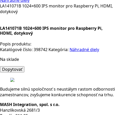
Náhradné diely
LA141071B 1024×600 IPS monitor pro Raspberry Pi, HDMI,
dotykový
LA141071B 1024×600 IPS monitor pro Raspberry Pi,
HDMI, dotykový
Popis produktu:
Katalógové číslo:
398742
Kategória:
Náhradné diely
Na sklade
množstvo
Dopytovať
LA141071B
1024x600
IPS
Budujeme silnú spoločnosť s neustálym rastom odbornosti
monitor
zamestnancov, zvyšujeme konkurencie schopnosť na trhu.
pro
Raspberry
MASH Integration, spol. s r.o.
Pi,
Hanzlíkovská 2681/3
HDMI,