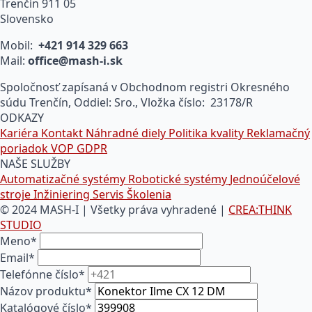
Trenčín 911 05
Slovensko
Mobil:
+421 914 329 663
Mail:
office@mash-i.sk
Spoločnosť zapísaná v Obchodnom registri Okresného
súdu Trenčín, Oddiel: Sro., Vložka číslo: 23178/R
ODKAZY
Kariéra
Kontakt
Náhradné diely
Politika kvality
Reklamačný
poriadok
VOP
GDPR
NAŠE SLUŽBY
Automatizačné systémy
Robotické systémy
Jednoúčelové
stroje
Inžiniering
Servis
Školenia
© 2024 MASH-I | Všetky práva vyhradené |
CREA:THINK
STUDIO
Meno
*
Email
*
Telefónne číslo
*
Názov produktu
*
Katalógové číslo
*