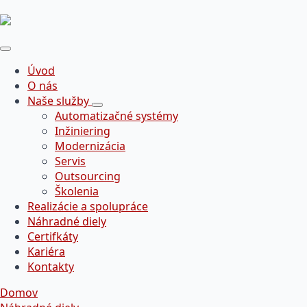
Úvod
O nás
Naše služby
Automatizačné systémy
Inžiniering
Modernizácia
Servis
Outsourcing
Školenia
Realizácie a spolupráce
Náhradné diely
Certifkáty
Kariéra
Kontakty
Domov