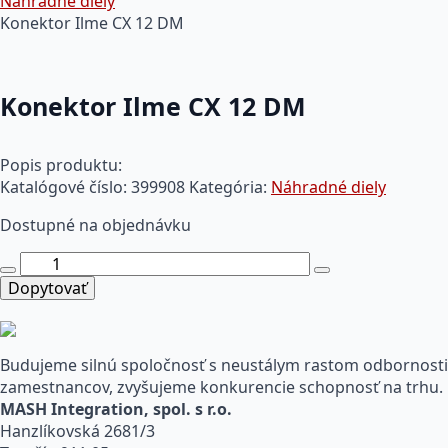
Náhradné diely
Konektor Ilme CX 12 DM
Konektor Ilme CX 12 DM
Popis produktu:
Katalógové číslo:
399908
Kategória:
Náhradné diely
Dostupné na objednávku
množstvo
Konektor
Dopytovať
Ilme
CX
12
Budujeme silnú spoločnosť s neustálym rastom odbornosti
DM
zamestnancov, zvyšujeme konkurencie schopnosť na trhu.
MASH Integration, spol. s r.o.
Hanzlíkovská 2681/3