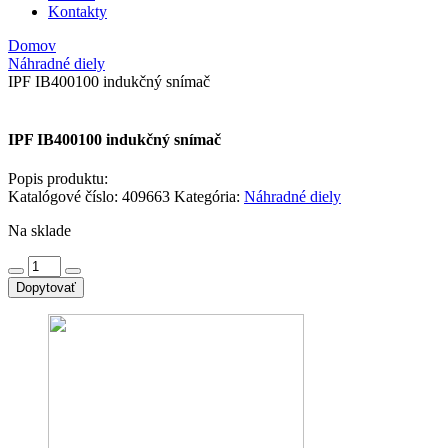
Kontakty
Domov
Náhradné diely
IPF IB400100 indukčný snímač
IPF IB400100 indukčný snímač
Popis produktu:
Katalógové číslo:
409663
Kategória:
Náhradné diely
Na sklade
množstvo
IPF
Dopytovať
IB400100
indukčný
snímač