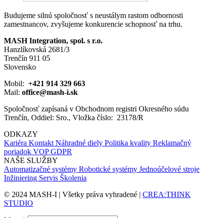
Budujeme silnú spoločnosť s neustálym rastom odbornosti
zamestnancov, zvyšujeme konkurencie schopnosť na trhu.
MASH Integration, spol. s r.o.
Hanzlíkovská 2681/3
Trenčín 911 05
Slovensko
Mobil:
+421 914 329 663
Mail:
office@mash-i.sk
Spoločnosť zapísaná v Obchodnom registri Okresného súdu
Trenčín, Oddiel: Sro., Vložka číslo: 23178/R
ODKAZY
Kariéra
Kontakt
Náhradné diely
Politika kvality
Reklamačný
poriadok
VOP
GDPR
NAŠE SLUŽBY
Automatizačné systémy
Robotické systémy
Jednoúčelové stroje
Inžiniering
Servis
Školenia
© 2024 MASH-I | Všetky práva vyhradené |
CREA:THINK
STUDIO