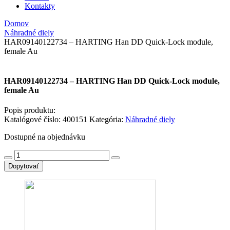
Kontakty
Domov
Náhradné diely
HAR09140122734 – HARTING Han DD Quick-Lock module,
female Au
HAR09140122734 – HARTING Han DD Quick-Lock module,
female Au
Popis produktu:
Katalógové číslo:
400151
Kategória:
Náhradné diely
Dostupné na objednávku
množstvo
HAR09140122734
Dopytovať
-
HARTING
Han
DD
Quick-
Lock
module,