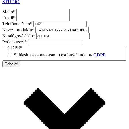
STUDIO
Meno
*
Email
*
Telefónne číslo
*
Názov produktu
*
Katalógové číslo
*
Počet kusov
*
GDPR
*
Súhlasím so spracovaním osobných údajov
GDPR
Odoslať