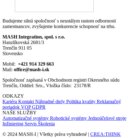
female
Au
Budujeme silnú spoločnosť s neustálym rastom odbornosti
zamestnancov, zvyšujeme konkurencie schopnosť na trhu.
MASH Integration, spol. s r.o.
Hanzlíkovská 2681/3
Trenčín 911 05
Slovensko
Mobil:
+421 914 329 663
Mail:
office@mash-i.sk
Spoločnosť zapísaná v Obchodnom registri Okresného súdu
Trenčín, Oddiel: Sro., Vložka číslo: 23178/R
ODKAZY
Kariéra
Kontakt
Náhradné diely
Politika kvality
Reklamačný
poriadok
VOP
GDPR
NAŠE SLUŽBY
Automatizačné systémy
Robotické systémy
Jednoúčelové stroje
Inžiniering
Servis
Školenia
© 2024 MASH-I | Všetky práva vyhradené |
CREA:THINK