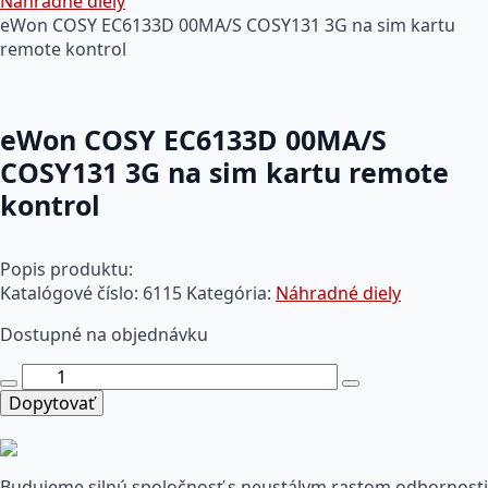
Náhradné diely
eWon COSY EC6133D 00MA/S COSY131 3G na sim kartu
remote kontrol
eWon COSY EC6133D 00MA/S
COSY131 3G na sim kartu remote
kontrol
Popis produktu:
Katalógové číslo:
6115
Kategória:
Náhradné diely
Dostupné na objednávku
množstvo
eWon
Dopytovať
COSY
EC6133D
00MA/S
Budujeme silnú spoločnosť s neustálym rastom odbornosti