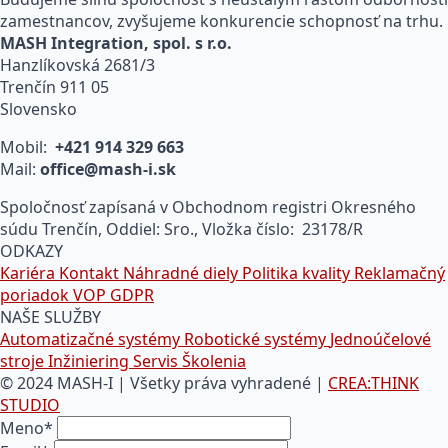
COSY131
zamestnancov, zvyšujeme konkurencie schopnosť na trhu.
3G
MASH Integration, spol. s r.o.
na
Hanzlíkovská 2681/3
sim
Trenčín 911 05
kartu
Slovensko
remote
kontrol
Mobil:
+421 914 329 663
Mail:
office@mash-i.sk
Spoločnosť zapísaná v Obchodnom registri Okresného
súdu Trenčín, Oddiel: Sro., Vložka číslo: 23178/R
ODKAZY
Kariéra
Kontakt
Náhradné diely
Politika kvality
Reklamačný
poriadok
VOP
GDPR
NAŠE SLUŽBY
Automatizačné systémy
Robotické systémy
Jednoúčelové
stroje
Inžiniering
Servis
Školenia
© 2024 MASH-I | Všetky práva vyhradené |
CREA:THINK
STUDIO
Meno
*