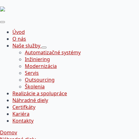
Úvod
O nás
Naše služby
Automatizačné systémy
Inžiniering
Modernizácia
Servis
Outsourcing
Školenia
Realizácie a spolupráce
Náhradné diely
Certifkáty
Kariéra
Kontakty
Domov