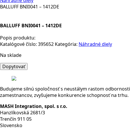
Náhradné diely
BALLUFF BNI0041 – 1412DE
BALLUFF BNI0041 – 1412DE
Popis produktu:
Katalógové číslo:
395652
Kategória:
Náhradné diely
Na sklade
množstvo
Dopytovať
BALLUFF
BNI0041
-
Budujeme silnú spoločnosť s neustálym rastom odbornosti
1412DE
zamestnancov, zvyšujeme konkurencie schopnosť na trhu.
MASH Integration, spol. s r.o.
Hanzlíkovská 2681/3
Trenčín 911 05
Slovensko