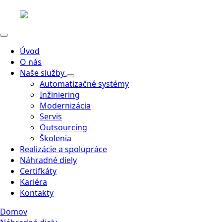
Úvod
O nás
Naše služby
Automatizačné systémy
Inžiniering
Modernizácia
Servis
Outsourcing
Školenia
Realizácie a spolupráce
Náhradné diely
Certifkáty
Kariéra
Kontakty
Domov