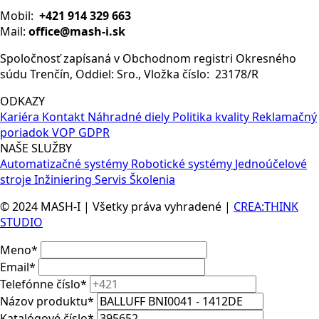
Mobil:
+421 914 329 663
Mail:
office@mash-i.sk
Spoločnosť zapísaná v Obchodnom registri Okresného
súdu Trenčín, Oddiel: Sro., Vložka číslo: 23178/R
ODKAZY
Kariéra
Kontakt
Náhradné diely
Politika kvality
Reklamačný
poriadok
VOP
GDPR
NAŠE SLUŽBY
Automatizačné systémy
Robotické systémy
Jednoúčelové
stroje
Inžiniering
Servis
Školenia
© 2024 MASH-I | Všetky práva vyhradené |
CREA:THINK
STUDIO
Meno
*
Email
*
Telefónne číslo
*
Názov produktu
*
Katalógové číslo
*