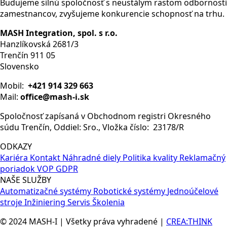
Budujeme silnú spoločnosť s neustálym rastom odbornosti
7KT
zamestnancov, zvyšujeme konkurencie schopnosť na trhu.
PAC1600,
LCD,
MASH Integration, spol. s r.o.
L-
Hanzlíkovská 2681/3
N:
Trenčín 911 05
230
Slovensko
V,
63
Mobil:
+421 914 329 663
A,
Mail:
office@mash-i.sk
strd
Spoločnosť zapísaná v Obchodnom registri Okresného
rail
súdu Trenčín, Oddiel: Sro., Vložka číslo: 23178/R
instr.,
sing.-
ODKAZY
ph.,
Kariéra
Kontakt
Náhradné diely
Politika kvality
Reklamačný
S0
poriadok
VOP
GDPR
+
NAŠE SLUŽBY
MID,
Automatizačné systémy
Robotické systémy
Jednoúčelové
apparent/active/
stroje
Inžiniering
Servis
Školenia
reactive
energy,
© 2024 MASH-I | Všetky práva vyhradené |
CREA:THINK