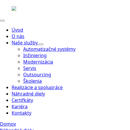
Úvod
O nás
Naše služby
Automatizačné systémy
Inžiniering
Modernizácia
Servis
Outsourcing
Školenia
Realizácie a spolupráce
Náhradné diely
Certifkáty
Kariéra
Kontakty
Domov