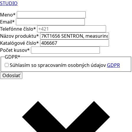
self-
STUDIO
powered,
screw
Meno
*
terminals
Email
*
Telefónne číslo
*
Názov produktu
*
Katalógové číslo
*
Počet kusov
*
GDPR
*
Súhlasím so spracovaním osobných údajov
GDPR
Odoslať