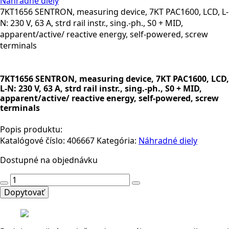
Náhradné diely
7KT1656 SENTRON, measuring device, 7KT PAC1600, LCD, L-
N: 230 V, 63 A, strd rail instr., sing.-ph., S0 + MID,
apparent/active/ reactive energy, self-powered, screw
terminals
7KT1656 SENTRON, measuring device, 7KT PAC1600, LCD,
L-N: 230 V, 63 A, strd rail instr., sing.-ph., S0 + MID,
apparent/active/ reactive energy, self-powered, screw
terminals
Popis produktu:
Katalógové číslo:
406667
Kategória:
Náhradné diely
Dostupné na objednávku
množstvo
7KT1656
Dopytovať
SENTRON,
measuring
device,