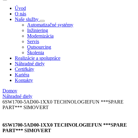
Úvod
O nás
Naše služby
Automatizačné systémy
Inžiniering
Modernizácia
Servis
Outsourcing
Školenia
Realizácie a spolupráce
Náhradné diely
Certifkáty
Kariéra
Kontakty
Domov
Náhradné diely
6SW1700-5AD00-1XX0 TECHNOLOGIEFUN ***SPARE
PART*** SIMOVERT
6SW1700-5AD00-1XX0 TECHNOLOGIEFUN ***SPARE
PART*** SIMOVERT