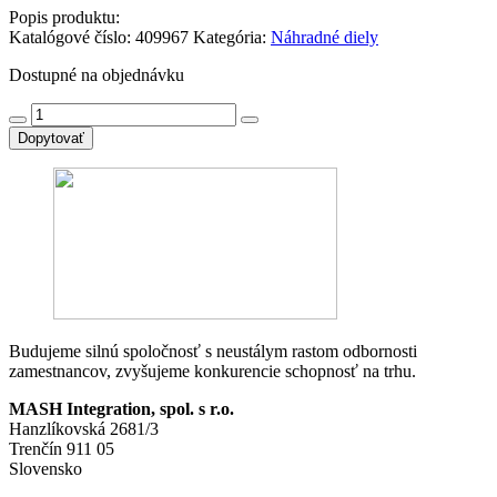
Popis produktu:
Katalógové číslo:
409967
Kategória:
Náhradné diely
Dostupné na objednávku
množstvo
6SW1700-
Dopytovať
5AD00-
1XX0
TECHNOLOGIEFUN
***SPARE
PART***
SIMOVERT
Budujeme silnú spoločnosť s neustálym rastom odbornosti
zamestnancov, zvyšujeme konkurencie schopnosť na trhu.
MASH Integration, spol. s r.o.
Hanzlíkovská 2681/3
Trenčín 911 05
Slovensko