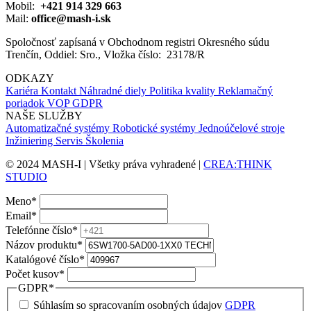
Mobil:
+421 914 329 663
Mail:
office@mash-i.sk
Spoločnosť zapísaná v Obchodnom registri Okresného súdu
Trenčín, Oddiel: Sro., Vložka číslo: 23178/R
ODKAZY
Kariéra
Kontakt
Náhradné diely
Politika kvality
Reklamačný
poriadok
VOP
GDPR
NAŠE SLUŽBY
Automatizačné systémy
Robotické systémy
Jednoúčelové stroje
Inžiniering
Servis
Školenia
© 2024 MASH-I | Všetky práva vyhradené |
CREA:THINK
STUDIO
Meno
*
Email
*
Telefónne číslo
*
Názov produktu
*
Katalógové číslo
*
Počet kusov
*
GDPR
*
Súhlasím so spracovaním osobných údajov
GDPR