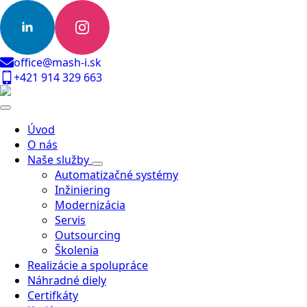
office@mash-i.sk
+421 914 329 663
Úvod
O nás
Naše služby
Automatizačné systémy
Inžiniering
Modernizácia
Servis
Outsourcing
Školenia
Realizácie a spolupráce
Náhradné diely
Certifkáty