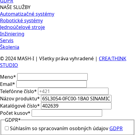
GDPR
NAŠE SLUŽBY
Automatizačné systémy
Robotické systémy
Jednoúčelové stroje
Inžiniering
Servis
Školenia
© 2024 MASH-I | Všetky práva vyhradené |
CREA:THINK
STUDIO
Meno
*
Email
*
Telefónne číslo
*
Názov produktu
*
Katalógové číslo
*
Počet kusov
*
GDPR
*
Súhlasím so spracovaním osobných údajov
GDPR