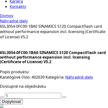
Kariéra
Kontakty
Domov
Náhradné diely
6SL3054-0FC00-1BA0 SINAMICS S120 CompactFlash card
without performance expansion incl. licensing (Certificate
of License) V5.2
6SL3054-0FC00-1BA0 SINAMICS S120 CompactFlash card
without performance expansion incl. licensing
(Certificate of License) V5.2
Popis produktu:
Katalógové číslo:
402639
Kategória:
Náhradné diely
Dostupné na objednávku
množstvo
6SL3054-
Dopytovať
0FC00-