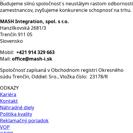
Budujeme silnú spoločnosť s neustálym rastom odbornosti
1BA0
zamestnancov, zvyšujeme konkurencie schopnosť na trhu.
SINAMICS
S120
MASH Integration, spol. s r.o.
CompactFlash
Hanzlíkovská 2681/3
card
Trenčín 911 05
without
Slovensko
performance
expansion
Mobil:
+421 914 329 663
incl.
Mail:
office@mash-i.sk
licensing
(Certificate
Spoločnosť zapísaná v Obchodnom registri Okresného
of
súdu Trenčín, Oddiel: Sro., Vložka číslo: 23178/R
License)
ODKAZY
V5.2
Kariéra
Kontakt
Náhradné diely
Politika kvality
Reklamačný poriadok
VOP