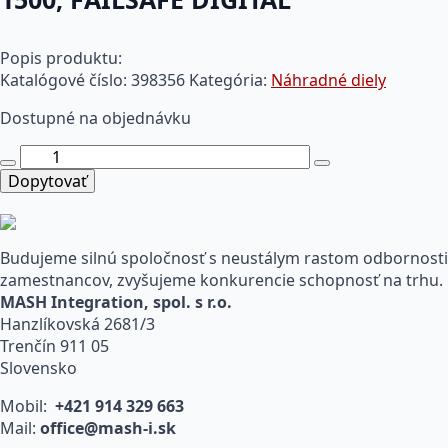
Popis produktu:
Katalógové číslo:
398356
Kategória:
Náhradné diely
Dostupné na objednávku
množstvo
6ES7526-
Dopytovať
2BF00-
0AB0
SIMATIC
Budujeme silnú spoločnosť s neustálym rastom odbornosti
S7-
zamestnancov, zvyšujeme konkurencie schopnosť na trhu.
1500,
MASH Integration, spol. s r.o.
FAILSAFE
Hanzlíkovská 2681/3
DIGITAL
Trenčín 911 05
Slovensko
Mobil:
+421 914 329 663
Mail:
office@mash-i.sk