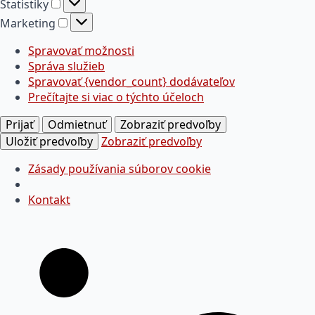
Štatistiky
Štatistiky
Marketing
Marketing
Spravovať možnosti
Správa služieb
Spravovať {vendor_count} dodávateľov
Prečítajte si viac o týchto účeloch
Prijať
Odmietnuť
Zobraziť predvoľby
Uložiť predvoľby
Zobraziť predvoľby
Zásady používania súborov cookie
Kontakt