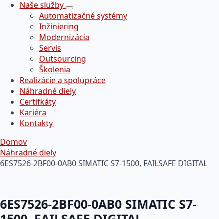
Naše služby
Automatizačné systémy
Inžiniering
Modernizácia
Servis
Outsourcing
Školenia
Realizácie a spolupráce
Náhradné diely
Certifkáty
Kariéra
Kontakty
Domov
Náhradné diely
6ES7526-2BF00-0AB0 SIMATIC S7-1500, FAILSAFE DIGITAL
6ES7526-2BF00-0AB0 SIMATIC S7-
1500, FAILSAFE DIGITAL