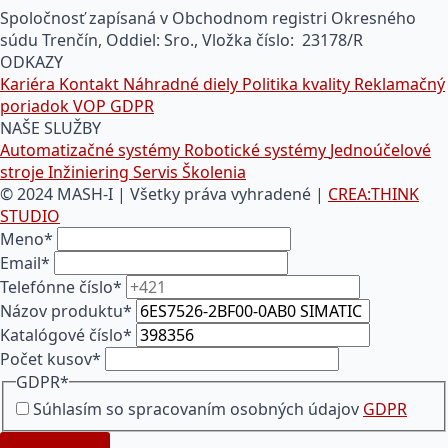
Spoločnosť zapísaná v Obchodnom registri Okresného
súdu Trenčín, Oddiel: Sro., Vložka číslo: 23178/R
ODKAZY
Kariéra
Kontakt
Náhradné diely
Politika kvality
Reklamačný
poriadok
VOP
GDPR
NAŠE SLUŽBY
Automatizačné systémy
Robotické systémy
Jednoúčelové
stroje
Inžiniering
Servis
Školenia
© 2024 MASH-I | Všetky práva vyhradené |
CREA:THINK
STUDIO
Meno
*
Email
*
Telefónne číslo
*
Názov produktu
*
Katalógové číslo
*
Počet kusov
*
GDPR
*
Súhlasím so spracovaním osobných údajov
GDPR