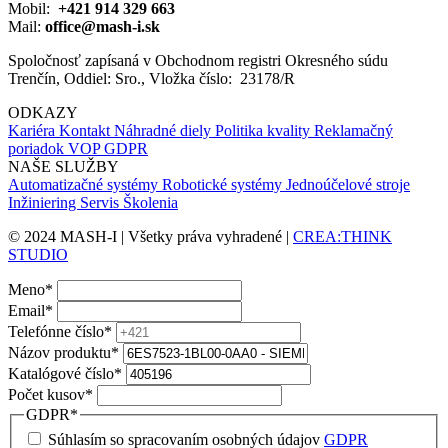
Mobil:
+421 914 329 663
Mail:
office@mash-i.sk
Spoločnosť zapísaná v Obchodnom registri Okresného súdu
Trenčín, Oddiel: Sro., Vložka číslo: 23178/R
ODKAZY
Kariéra
Kontakt
Náhradné diely
Politika kvality
Reklamačný
poriadok
VOP
GDPR
NAŠE SLUŽBY
Automatizačné systémy
Robotické systémy
Jednoúčelové stroje
Inžiniering
Servis
Školenia
© 2024 MASH-I | Všetky práva vyhradené |
CREA:THINK
STUDIO
Meno
*
Email
*
Telefónne číslo
*
Názov produktu
*
Katalógové číslo
*
Počet kusov
*
GDPR
*
Súhlasím so spracovaním osobných údajov
GDPR