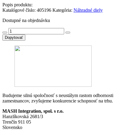
Popis produktu:
Katalógové číslo:
405196
Kategória:
Náhradné diely
Dostupné na objednávku
množstvo
6ES7523-
Dopytovať
1BL00-
0AA0
-
SIEMENS-
AUT
SIMATIC
S7-
1500
Digital
input/output
module,
Budujeme silnú spoločnosť s neustálym rastom odbornosti
DI16x
zamestnancov, zvyšujeme konkurencie schopnosť na trhu.
24
MASH Integration, spol. s r.o.
V
Hanzlíkovská 2681/3
DC
Trenčín 911 05
BA,
Slovensko
1