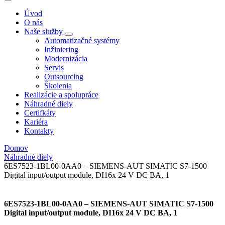
Úvod
O nás
Naše služby
Automatizačné systémy
Inžiniering
Modernizácia
Servis
Outsourcing
Školenia
Realizácie a spolupráce
Náhradné diely
Certifkáty
Kariéra
Kontakty
Domov
Náhradné diely
6ES7523-1BL00-0AA0 – SIEMENS-AUT SIMATIC S7-1500
Digital input/output module, DI16x 24 V DC BA, 1
6ES7523-1BL00-0AA0 – SIEMENS-AUT SIMATIC S7-1500
Digital input/output module, DI16x 24 V DC BA, 1