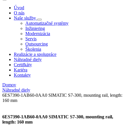
Úvod
O nás
Naše služby
Automatizačné systémy
Inžiniering
Modernizácia
Servis
Outsourcing
Školenia
Realizácie a spolupráce
Náhradné diely
Certifkáty
Kariéra
Kontakty
Domov
Náhradné diely
6ES7390-1AB60-0AA0 SIMATIC S7-300, mounting rail, length:
160 mm
6ES7390-1AB60-0AA0 SIMATIC S7-300, mounting rail,
length: 160 mm