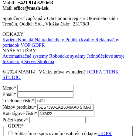
Mobil:
+421 914 329 663
Mail:
office@mash-i.sk
Spoločnosť zapísaná v Obchodnom registri Okresného súdu
Trenčín, Oddiel: Sro., Vložka číslo: 23178/R
ODKAZY
Kariéra
Kontakt
Náhradné diely
Politika kvality
Reklamačný
poriadok
VOP
GDPR
NAŠE SLUŽBY
Automatizačné systémy
Robotické systémy
Jednoúčelové stroje
Inžiniering
Servis
Školenia
© 2024 MASH-I | Všetky práva vyhradené |
CREA:THINK
STUDIO
Meno
*
Email
*
Telefónne číslo
*
Názov produktu
*
Katalógové číslo
*
Počet kusov
*
GDPR
*
Súhlasím so spracovaním osobných údajov
GDPR