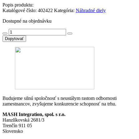
Popis produktu:
Katalógové číslo:
402422
Kategória:
Náhradné diely
Dostupné na objednávku
množstvo
6ES7390-
Dopytovať
1AB60-
0AA0
SIMATIC
S7-
300,
mounting
rail,
length:
160
mm
Budujeme silnú spoločnosť s neustálym rastom odbornosti
zamestnancov, zvyšujeme konkurencie schopnosť na trhu.
MASH Integration, spol. s r.o.
Hanzlíkovská 2681/3
Trenčín 911 05
Slovensko