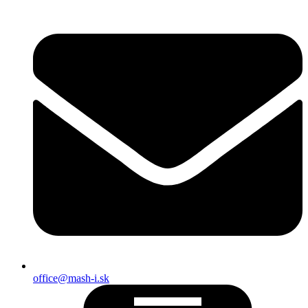
office@mash-i.sk