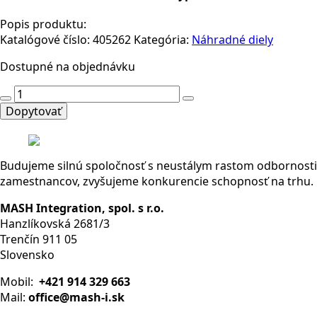
Popis produktu:
Katalógové číslo:
405262
Kategória:
Náhradné diely
Dostupné na objednávku
množstvo
6ES7193-
Dopytovať
6BP00-
0BA0
-
Budujeme silnú spoločnosť s neustálym rastom odbornosti
SIEMENS-
zamestnancov, zvyšujeme konkurencie schopnosť na trhu.
AUT
SIMATIC
MASH Integration, spol. s r.o.
ET
Hanzlíkovská 2681/3
200SP,
Trenčín 911 05
BaseUnit
Slovensko
BU15-
P16+A0+2B,
Mobil:
+421 914 329 663
BU
Mail:
office@mash-i.sk
type