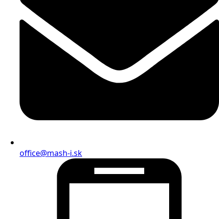
office@mash-i.sk