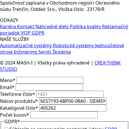
Spoločnosť zapísaná v Obchodnom registri Okresného
A0,
súdu Trenčín, Oddiel: Sro., Vložka číslo: 23178/R
Push-
in
ODKAZY
t
Kariéra
Kontakt
Náhradné diely
Politika kvality
Reklamačný
poriadok
VOP
GDPR
NAŠE SLUŽBY
Automatizačné systémy
Robotické systémy
Jednoúčelové
stroje
Inžiniering
Servis
Školenia
© 2024 MASH-I | Všetky práva vyhradené |
CREA:THINK
STUDIO
Meno
*
Email
*
Telefónne číslo
*
Názov produktu
*
Katalógové číslo
*
Počet kusov
*
GDPR
*