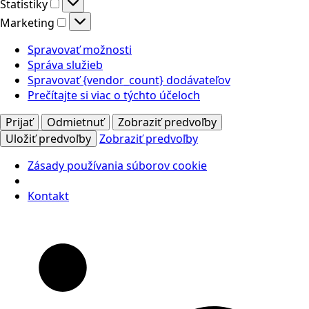
Štatistiky
Štatistiky
Marketing
Marketing
Spravovať možnosti
Správa služieb
Spravovať {vendor_count} dodávateľov
Prečítajte si viac o týchto účeloch
Prijať
Odmietnuť
Zobraziť predvoľby
Uložiť predvoľby
Zobraziť predvoľby
Zásady používania súborov cookie
Kontakt