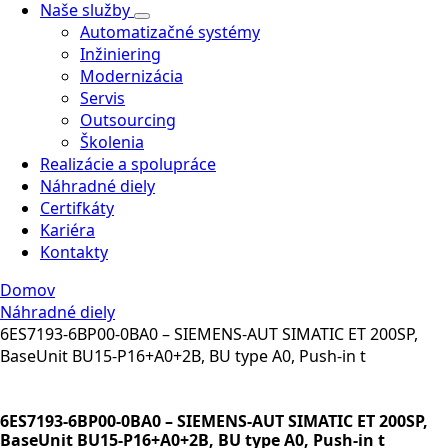
Naše služby
Automatizačné systémy
Inžiniering
Modernizácia
Servis
Outsourcing
Školenia
Realizácie a spolupráce
Náhradné diely
Certifkáty
Kariéra
Kontakty
Domov
Náhradné diely
6ES7193-6BP00-0BA0 – SIEMENS-AUT SIMATIC ET 200SP,
BaseUnit BU15-P16+A0+2B, BU type A0, Push-in t
6ES7193-6BP00-0BA0 – SIEMENS-AUT SIMATIC ET 200SP,
BaseUnit BU15-P16+A0+2B, BU type A0, Push-in t