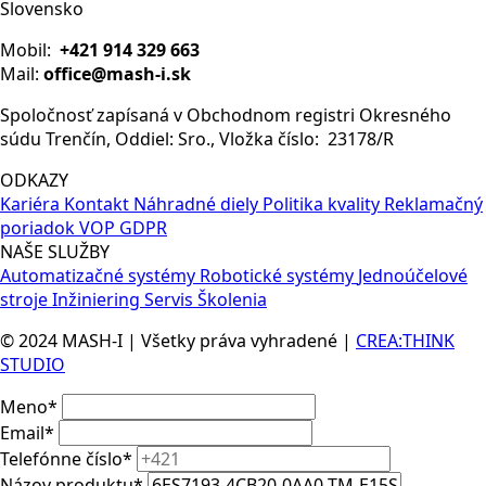
Slovensko
Mobil:
+421 914 329 663
Mail:
office@mash-i.sk
Spoločnosť zapísaná v Obchodnom registri Okresného
súdu Trenčín, Oddiel: Sro., Vložka číslo: 23178/R
ODKAZY
Kariéra
Kontakt
Náhradné diely
Politika kvality
Reklamačný
poriadok
VOP
GDPR
NAŠE SLUŽBY
Automatizačné systémy
Robotické systémy
Jednoúčelové
stroje
Inžiniering
Servis
Školenia
© 2024 MASH-I | Všetky práva vyhradené |
CREA:THINK
STUDIO
Meno
*
Email
*
Telefónne číslo
*
Názov produktu
*