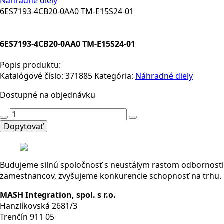
Náhradné diely
6ES7193-4CB20-0AA0 TM-E15S24-01
6ES7193-4CB20-0AA0 TM-E15S24-01
Popis produktu:
Katalógové číslo:
371885
Kategória:
Náhradné diely
Dostupné na objednávku
množstvo
6ES7193-
Dopytovať
4CB20-
0AA0
TM-
Budujeme silnú spoločnosť s neustálym rastom odbornosti
E15S24-
zamestnancov, zvyšujeme konkurencie schopnosť na trhu.
01
MASH Integration, spol. s r.o.
Hanzlíkovská 2681/3
Trenčín 911 05