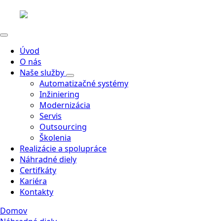
Úvod
O nás
Naše služby
Automatizačné systémy
Inžiniering
Modernizácia
Servis
Outsourcing
Školenia
Realizácie a spolupráce
Náhradné diely
Certifkáty
Kariéra
Kontakty
Domov