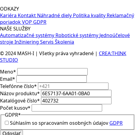
ODKAZY
Kariéra
Kontakt
Náhradné diely
Politika kvality
Reklamačný
poriadok
VOP
GDPR
NAŠE SLUŽBY
Automatizačné systémy
Robotické systémy
Jednoúčelové
stroje
Inžiniering
Servis
Školenia
© 2024 MASH-I | Všetky práva vyhradené |
CREA:THINK
STUDIO
Meno
*
Email
*
Telefónne číslo
*
Názov produktu
*
Katalógové číslo
*
Počet kusov
*
GDPR
*
Súhlasím so spracovaním osobných údajov
GDPR
Odoslať