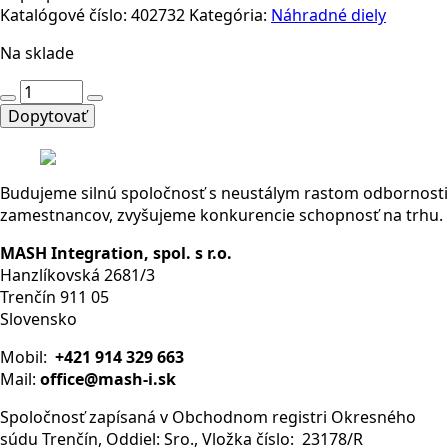
Katalógové číslo:
402732
Kategória:
Náhradné diely
Na sklade
množstvo
6ES7137-
Dopytovať
6AA01-
0BA0
Budujeme silnú spoločnosť s neustálym rastom odbornosti
zamestnancov, zvyšujeme konkurencie schopnosť na trhu.
MASH Integration, spol. s r.o.
Hanzlíkovská 2681/3
Trenčín 911 05
Slovensko
Mobil:
+421 914 329 663
Mail:
office@mash-i.sk
Spoločnosť zapísaná v Obchodnom registri Okresného
súdu Trenčín, Oddiel: Sro., Vložka číslo: 23178/R