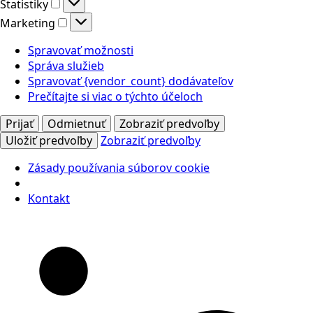
Štatistiky
Štatistiky
Marketing
Marketing
Spravovať možnosti
Správa služieb
Spravovať {vendor_count} dodávateľov
Prečítajte si viac o týchto účeloch
Prijať
Odmietnuť
Zobraziť predvoľby
Uložiť predvoľby
Zobraziť predvoľby
Zásady používania súborov cookie
Kontakt