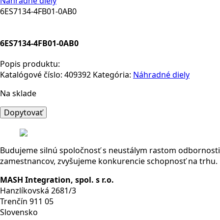
Náhradné diely
6ES7134-4FB01-0AB0
6ES7134-4FB01-0AB0
Popis produktu:
Katalógové číslo:
409392
Kategória:
Náhradné diely
Na sklade
množstvo
Dopytovať
6ES7134-
4FB01-
0AB0
Budujeme silnú spoločnosť s neustálym rastom odbornosti
zamestnancov, zvyšujeme konkurencie schopnosť na trhu.
MASH Integration, spol. s r.o.
Hanzlíkovská 2681/3
Trenčín 911 05
Slovensko