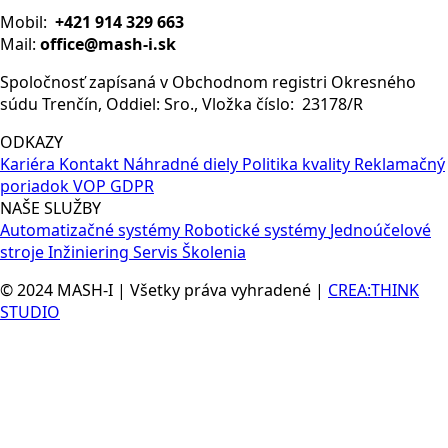
Mobil:
+421 914 329 663
Mail:
office@mash-i.sk
Spoločnosť zapísaná v Obchodnom registri Okresného
súdu Trenčín, Oddiel: Sro., Vložka číslo: 23178/R
ODKAZY
Kariéra
Kontakt
Náhradné diely
Politika kvality
Reklamačný
poriadok
VOP
GDPR
NAŠE SLUŽBY
Automatizačné systémy
Robotické systémy
Jednoúčelové
stroje
Inžiniering
Servis
Školenia
© 2024 MASH-I | Všetky práva vyhradené |
CREA:THINK
STUDIO