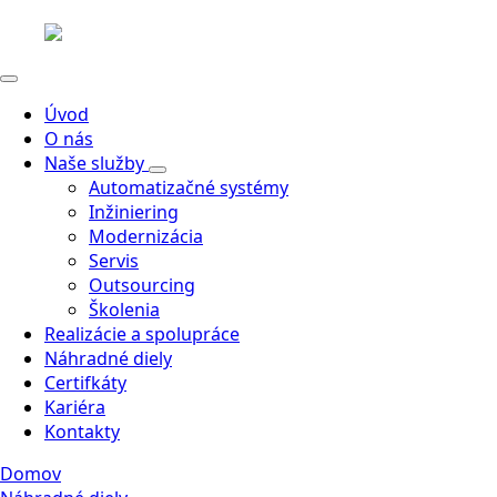
Úvod
O nás
Naše služby
Automatizačné systémy
Inžiniering
Modernizácia
Servis
Outsourcing
Školenia
Realizácie a spolupráce
Náhradné diely
Certifkáty
Kariéra
Kontakty
Domov