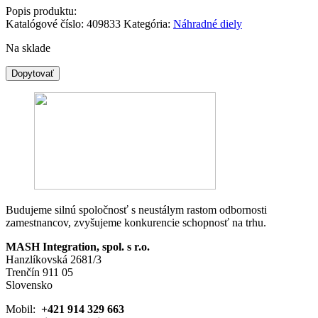
Popis produktu:
Katalógové číslo:
409833
Kategória:
Náhradné diely
Na sklade
množstvo
Dopytovať
6AV2123-
2DB03-
0AX0
-
SIEMENS-
AUT
SIMATIC
HMI,
KTP400
Basic,
Budujeme silnú spoločnosť s neustálym rastom odbornosti
Basic
zamestnancov, zvyšujeme konkurencie schopnosť na trhu.
Panel,
Key/touch
MASH Integration, spol. s r.o.
operation,
Hanzlíkovská 2681/3
4
Trenčín 911 05
Slovensko
Mobil:
+421 914 329 663