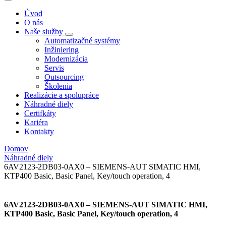
Úvod
O nás
Naše služby
Automatizačné systémy
Inžiniering
Modernizácia
Servis
Outsourcing
Školenia
Realizácie a spolupráce
Náhradné diely
Certifkáty
Kariéra
Kontakty
Domov
Náhradné diely
6AV2123-2DB03-0AX0 – SIEMENS-AUT SIMATIC HMI,
KTP400 Basic, Basic Panel, Key/touch operation, 4
6AV2123-2DB03-0AX0 – SIEMENS-AUT SIMATIC HMI,
KTP400 Basic, Basic Panel, Key/touch operation, 4