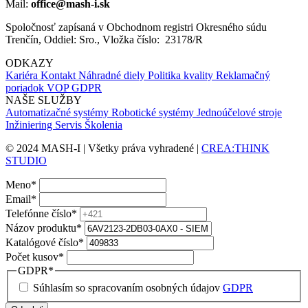
Mail:
office@mash-i.sk
Spoločnosť zapísaná v Obchodnom registri Okresného súdu
Trenčín, Oddiel: Sro., Vložka číslo: 23178/R
ODKAZY
Kariéra
Kontakt
Náhradné diely
Politika kvality
Reklamačný
poriadok
VOP
GDPR
NAŠE SLUŽBY
Automatizačné systémy
Robotické systémy
Jednoúčelové stroje
Inžiniering
Servis
Školenia
© 2024 MASH-I | Všetky práva vyhradené |
CREA:THINK
STUDIO
Meno
*
Email
*
Telefónne číslo
*
Názov produktu
*
Katalógové číslo
*
Počet kusov
*
GDPR
*
Súhlasím so spracovaním osobných údajov
GDPR