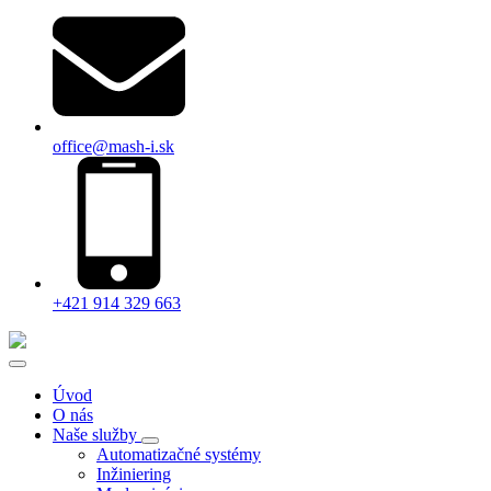
office@mash-i.sk
+421 914 329 663
Úvod
O nás
Naše služby
Automatizačné systémy
Inžiniering