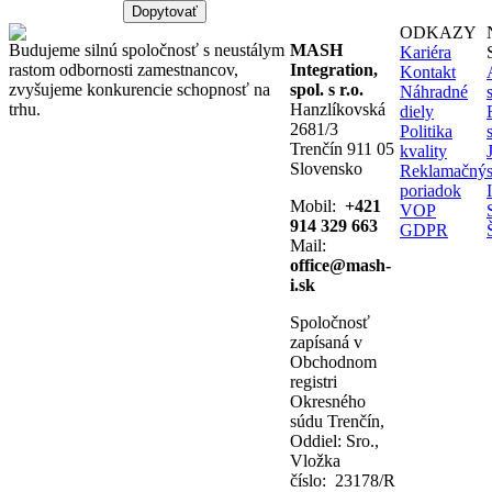
5SY6310-
Dopytovať
6
ODKAZY
-
Budujeme silnú spoločnosť s neustálym
MASH
Kariéra
SIEMENS-
rastom odbornosti zamestnancov,
Integration,
Kontakt
ABT
zvyšujeme konkurencie schopnosť na
spol. s r.o.
Náhradné
Miniature
trhu.
Hanzlíkovská
diely
circuit
2681/3
Politika
breaker
Trenčín 911 05
kvality
400
Slovensko
Reklamačný
V
poriadok
6kA,
Mobil:
+421
VOP
3-
914 329 663
GDPR
pole,
Mail:
B,
office@mash-
10A,
i.sk
D=70
mm
Spoločnosť
zapísaná v
Obchodnom
registri
Okresného
súdu Trenčín,
Oddiel: Sro.,
Vložka
číslo: 23178/R