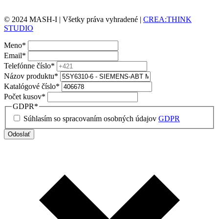
© 2024 MASH-I | Všetky práva vyhradené |
CREA:THINK
STUDIO
Meno
*
Email
*
Telefónne číslo
*
Názov produktu
*
Katalógové číslo
*
Počet kusov
*
GDPR
*
Súhlasím so spracovaním osobných údajov
GDPR
Odoslať