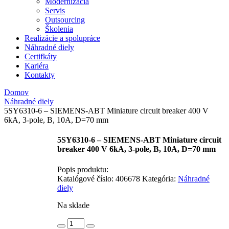
Modernizácia
Servis
Outsourcing
Školenia
Realizácie a spolupráce
Náhradné diely
Certifkáty
Kariéra
Kontakty
Domov
Náhradné diely
5SY6310-6 – SIEMENS-ABT Miniature circuit breaker 400 V
6kA, 3-pole, B, 10A, D=70 mm
5SY6310-6 – SIEMENS-ABT Miniature circuit
breaker 400 V 6kA, 3-pole, B, 10A, D=70 mm
Popis produktu:
Katalógové číslo:
406678
Kategória:
Náhradné
diely
Na sklade
množstvo