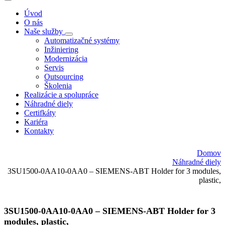
Úvod
O nás
Naše služby
Automatizačné systémy
Inžiniering
Modernizácia
Servis
Outsourcing
Školenia
Realizácie a spolupráce
Náhradné diely
Certifkáty
Kariéra
Kontakty
Domov
Náhradné diely
3SU1500-0AA10-0AA0 – SIEMENS-ABT Holder for 3 modules,
plastic,
3SU1500-0AA10-0AA0 – SIEMENS-ABT Holder for 3
modules, plastic,