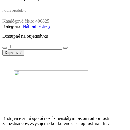
Popis produktu:
Katalógové číslo:
406825
Kategória:
Náhradné diely
Dostupné na objednávku
množstvo
3SU1500-
Dopytovať
0AA10-
0AA0
-
SIEMENS-
ABT
Holder
for
3
modules,
plastic,
Budujeme silnú spoločnosť s neustálym rastom odbornosti
zamestnancov, zvyšujeme konkurencie schopnosť na trhu.