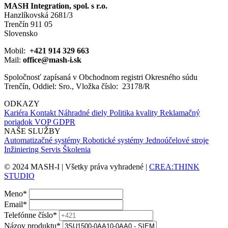
MASH Integration, spol. s r.o.
Hanzlíkovská 2681/3
Trenčín 911 05
Slovensko
Mobil:
+421 914 329 663
Mail:
office@mash-i.sk
Spoločnosť zapísaná v Obchodnom registri Okresného súdu
Trenčín, Oddiel: Sro., Vložka číslo: 23178/R
ODKAZY
Kariéra
Kontakt
Náhradné diely
Politika kvality
Reklamačný
poriadok
VOP
GDPR
NAŠE SLUŽBY
Automatizačné systémy
Robotické systémy
Jednoúčelové stroje
Inžiniering
Servis
Školenia
© 2024 MASH-I | Všetky práva vyhradené |
CREA:THINK
STUDIO
Meno
*
Email
*
Telefónne číslo
*
Názov produktu
*