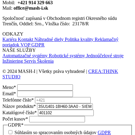
Mobil:
+421 914 329 663
Mail:
office@mash-i.sk
Spoločnosť zapísaná v Obchodnom registri Okresného súdu
Trenčín, Oddiel: Sro., Vložka číslo: 23178/R
ODKAZY
Kariéra
Kontakt
Náhradné diely
Politika kvality
Reklamačný
poriadok
VOP
GDPR
NAŠE SLUŽBY
Automatizačné systémy
Robotické systémy
Jednoúčelové stroje
Inžiniering
Servis
Školenia
© 2024 MASH-I | Všetky práva vyhradené |
CREA:THINK
STUDIO
Meno
*
Email
*
Telefónne číslo
*
Názov produktu
*
Katalógové číslo
*
Počet kusov
*
GDPR
*
Súhlasím so spracovaním osobných údajov
GDPR