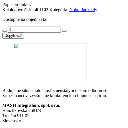
Popis produktu:
Katalógové číslo:
401102
Kategória:
Náhradné diely
Dostupné na objednávku
množstvo
3SU1401-
Dopytovať
1BH60-
3AA0
-
SIEMENS-
ABT
LED
module
with
integrated
LED,
24-
Budujeme silnú spoločnosť s neustálym rastom odbornosti
240
zamestnancov, zvyšujeme konkurencie schopnosť na trhu.
V
MASH Integration, spol. s r.o.
AC/DC,
Hanzlíkovská 2681/3
white,
Trenčín 911 05
spring-
Slovensko
ty