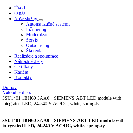
Úvod
O nás
Naše služby
Automatizačné systémy
Inžiniering
Modernizácia
Servis
Outsourcing
Školenia
Realizácie a spolupráce
Náhradné diely
Certifkáty
Kariéra
Kontakty
Domov
Náhradné diely
3SU1401-1BH60-3AA0 – SIEMENS-ABT LED module with
integrated LED, 24-240 V AC/DC, white, spring-ty
3SU1401-1BH60-3AA0 – SIEMENS-ABT LED module with
integrated LED, 24-240 V AC/DC, white, spring-ty