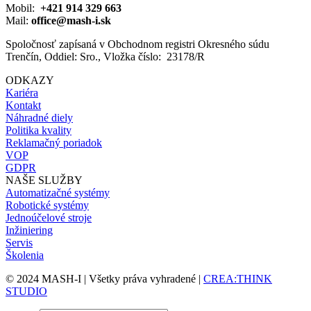
A,
Mobil:
+421 914 329 663
4
Mail:
office@mash-i.sk
kW
Spoločnosť zapísaná v Obchodnom registri Okresného súdu
/
Trenčín, Oddiel: Sro., Vložka číslo: 23178/R
400
V
ODKAZY
1
Kariéra
NO,
Kontakt
24
Náhradné diely
V
Politika kvality
DC
Reklamačný poriadok
3-
VOP
pole,
GDPR
Si
NAŠE SLUŽBY
Automatizačné systémy
Robotické systémy
Jednoúčelové stroje
Inžiniering
Servis
Školenia
© 2024 MASH-I | Všetky práva vyhradené |
CREA:THINK
STUDIO