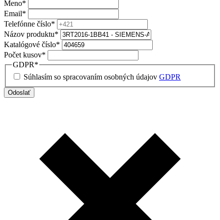
Meno
*
Email
*
Telefónne číslo
*
Názov produktu
*
Katalógové číslo
*
Počet kusov
*
GDPR
*
Súhlasím so spracovaním osobných údajov
GDPR
Odoslať