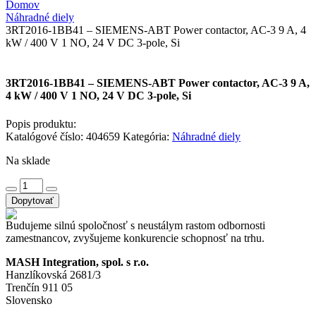
Domov
Náhradné diely
3RT2016-1BB41 – SIEMENS-ABT Power contactor, AC-3 9 A, 4
kW / 400 V 1 NO, 24 V DC 3-pole, Si
3RT2016-1BB41 – SIEMENS-ABT Power contactor, AC-3 9 A,
4 kW / 400 V 1 NO, 24 V DC 3-pole, Si
Popis produktu:
Katalógové číslo:
404659
Kategória:
Náhradné diely
Na sklade
množstvo
3RT2016-
Dopytovať
1BB41
-
Budujeme silnú spoločnosť s neustálym rastom odbornosti
SIEMENS-
zamestnancov, zvyšujeme konkurencie schopnosť na trhu.
ABT
Power
MASH Integration, spol. s r.o.
contactor,
Hanzlíkovská 2681/3
AC-
Trenčín 911 05
3
Slovensko
9