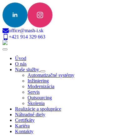
office@mash-i.sk
+421 914 329 663
Úvod
O nás
Naše služby
Automatizačné systémy
Inžiniering
Modernizácia
Servis
Outsourcing
Školenia
Realizácie a spolupráce
Náhradné diely
Certifkáty
Kariéra
Kontakty