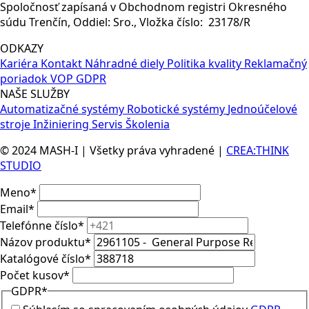
Spoločnosť zapísaná v Obchodnom registri Okresného
6
súdu Trenčín, Oddiel: Sro., Vložka číslo: 23178/R
A
ODKAZY
Kariéra
Kontakt
Náhradné diely
Politika kvality
Reklamačný
poriadok
VOP
GDPR
NAŠE SLUŽBY
Automatizačné systémy
Robotické systémy
Jednoúčelové
stroje
Inžiniering
Servis
Školenia
© 2024 MASH-I | Všetky práva vyhradené |
CREA:THINK
STUDIO
Meno
*
Email
*
Telefónne číslo
*
Názov produktu
*
Katalógové číslo
*
Počet kusov
*
GDPR
*