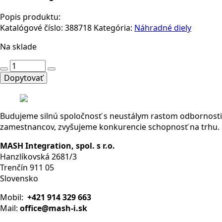
Popis produktu:
Katalógové číslo:
388718
Kategória:
Náhradné diely
Na sklade
množstvo
2961105
Dopytovať
-
General
Purpose
Budujeme silnú spoločnosť s neustálym rastom odbornosti
Relay,
zamestnancov, zvyšujeme konkurencie schopnosť na trhu.
REL-
MR
MASH Integration, spol. s r.o.
Series,
Hanzlíkovská 2681/3
Power,
Trenčín 911 05
Non
Slovensko
Latching,
SPDT,
Mobil:
+421 914 329 663
24
Mail:
office@mash-i.sk
VDC,