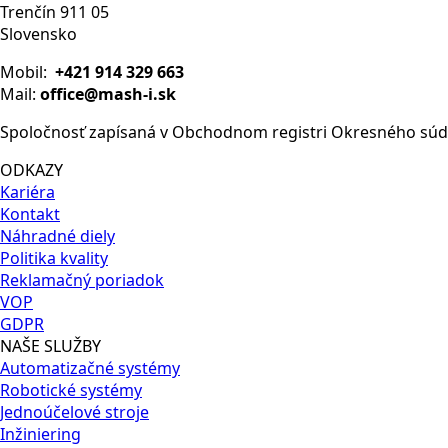
Trenčín 911 05
Slovensko
Mobil:
+421 914 329 663
Mail:
office@mash-i.sk
Spoločnosť zapísaná v Obchodnom registri Okresného súdu 
ODKAZY
Kariéra
Kontakt
Náhradné diely
Politika kvality
Reklamačný poriadok
VOP
GDPR
NAŠE SLUŽBY
Automatizačné systémy
Robotické systémy
Jednoúčelové stroje
Inžiniering