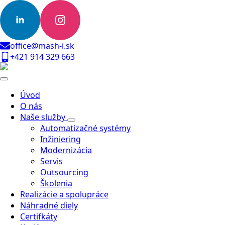
office@mash-i.sk
+421 914 329 663
Úvod
O nás
Naše služby
Automatizačné systémy
Inžiniering
Modernizácia
Servis
Outsourcing
Školenia
Realizácie a spolupráce
Náhradné diely
Certifkáty