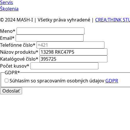
Servis
Školenia
© 2024 MASH-I | Všetky práva vyhradené |
CREA:THINK ST
Meno
*
Email
*
Telefónne číslo
*
Názov produktu
*
Katalógové číslo
*
Počet kusov
*
GDPR
*
Súhlasím so spracovaním osobných údajov
GDPR
Odoslať