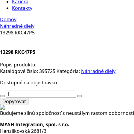
Kariéra
Kontakty
Domov
Náhradné diely
13298 RKC47P5
13298 RKC47P5
Popis produktu:
Katalógové číslo:
395725
Kategória:
Náhradné diely
Dostupné na objednávku
množstvo
13298
Dopytovať
RKC47P5
Budujeme silnú spoločnosť s neustálym rastom odbornosti
MASH Integration, spol. s r.o.
Hanzlíkovská 2681/3