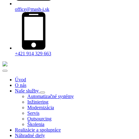
office@mash-i.sk
+421 914 329 663
Úvod
O nás
Naše služby
Automatizačné systémy
Inžiniering
Modernizácia
Servis
Outsourcing
Školenia
Realizácie a spolupráce
Náhradné diely