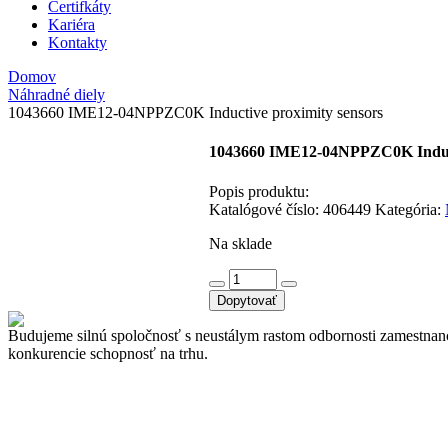
Certifkáty
Kariéra
Kontakty
Domov
Náhradné diely
1043660 IME12-04NPPZC0K Inductive proximity sensors
1043660 IME12-04NPPZC0K Induct
Popis produktu:
Katalógové číslo:
406449
Kategória:
Na sklade
množstvo
1043660
Dopytovať
IME12-
04NPPZC0K
Budujeme silnú spoločnosť s neustálym rastom odbornosti zamestna
Inductive
konkurencie schopnosť na trhu.
proximity
sensors