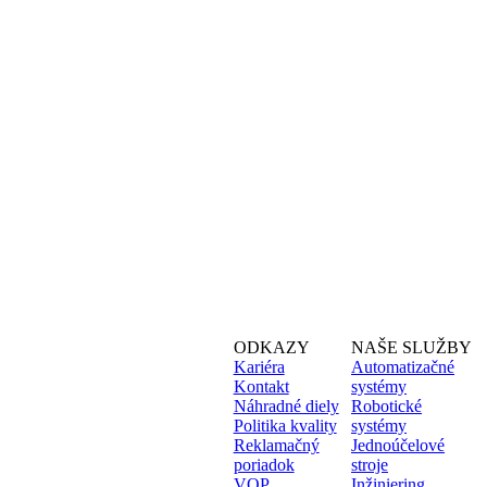
ODKAZY
NAŠE SLUŽBY
Kariéra
Automatizačné
Kontakt
systémy
Náhradné diely
Robotické
Politika kvality
systémy
Reklamačný
Jednoúčelové
poriadok
stroje
VOP
Inžiniering