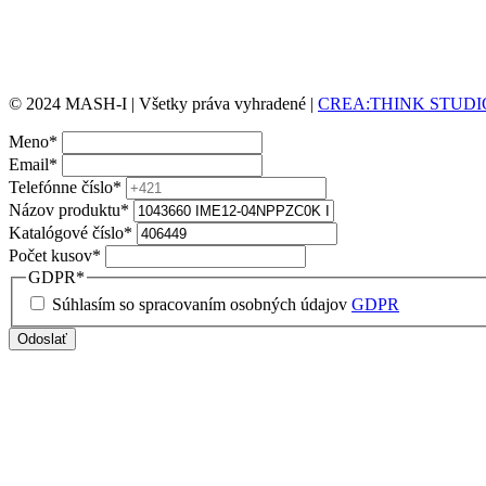
© 2024 MASH-I | Všetky práva vyhradené |
CREA:THINK STUDI
Meno
*
Email
*
Telefónne číslo
*
Názov produktu
*
Katalógové číslo
*
Počet kusov
*
GDPR
*
Súhlasím so spracovaním osobných údajov
GDPR
Odoslať