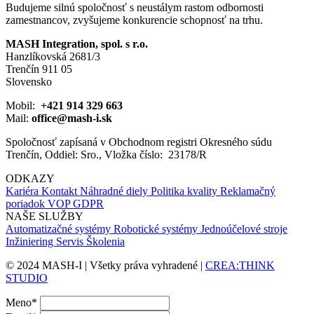
Budujeme silnú spoločnosť s neustálym rastom odbornosti
zamestnancov, zvyšujeme konkurencie schopnosť na trhu.
MASH Integration, spol. s r.o.
Hanzlíkovská 2681/3
Trenčín 911 05
Slovensko
Mobil:
+421 914 329 663
Mail:
office@mash-i.sk
Spoločnosť zapísaná v Obchodnom registri Okresného súdu
Trenčín, Oddiel: Sro., Vložka číslo: 23178/R
ODKAZY
Kariéra
Kontakt
Náhradné diely
Politika kvality
Reklamačný
poriadok
VOP
GDPR
NAŠE SLUŽBY
Automatizačné systémy
Robotické systémy
Jednoúčelové stroje
Inžiniering
Servis
Školenia
© 2024 MASH-I | Všetky práva vyhradené |
CREA:THINK
STUDIO
Meno
*