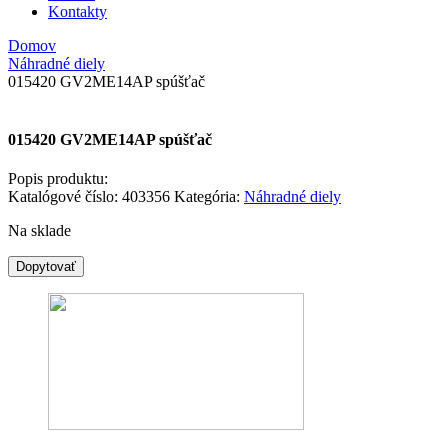
Kontakty
Domov
Náhradné diely
015420 GV2ME14AP spúšťač
015420 GV2ME14AP spúšťač
Popis produktu:
Katalógové číslo:
403356
Kategória:
Náhradné diely
Na sklade
množstvo
Dopytovať
015420
GV2ME14AP
spúšťač