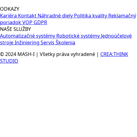
ODKAZY
Kariéra
Kontakt
Náhradné diely
Politika kvality
Reklamačný
poriadok
VOP
GDPR
NAŠE SLUŽBY
Automatizačné systémy
Robotické systémy
Jednoúčelové
stroje
Inžiniering
Servis
Školenia
© 2024 MASH-I | Všetky práva vyhradené |
CREA:THINK
STUDIO