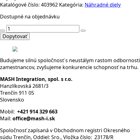
Katalógové číslo:
403962
Kategória:
Náhradné diely
Dostupné na objednávku
množstvo
001732
Dopytovať
EGT1-
2000
SINGLE
Budujeme silnú spoločnosť s neustálym rastom odbornosti
HOLE
zamestnancov, zvyšujeme konkurencie schopnosť na trhu.
LIMIT
SWITCH
MASH Integration, spol. s r.o.
Hanzlíkovská 2681/3
Trenčín 911 05
Slovensko
Mobil:
+421 914 329 663
Mail:
office@mash-i.sk
Spoločnosť zapísaná v Obchodnom registri Okresného
súdu Trenčín, Oddiel: Sro., Vložka číslo: 23178/R