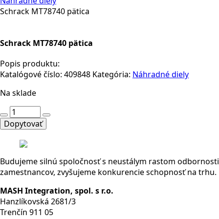
Náhradné diely
Schrack MT78740 pätica
Schrack MT78740 pätica
Popis produktu:
Katalógové číslo:
409848
Kategória:
Náhradné diely
Na sklade
množstvo
Schrack
Dopytovať
MT78740
pätica
Budujeme silnú spoločnosť s neustálym rastom odbornosti
zamestnancov, zvyšujeme konkurencie schopnosť na trhu.
MASH Integration, spol. s r.o.
Hanzlíkovská 2681/3
Trenčín 911 05