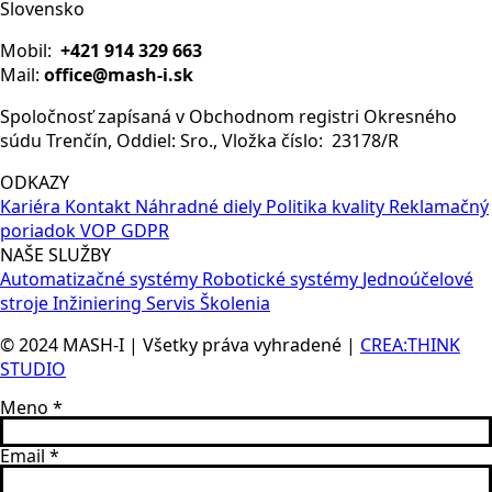
Slovensko
Mobil:
+421 914 329 663
Mail:
office@mash-i.sk
Spoločnosť zapísaná v Obchodnom registri Okresného
súdu Trenčín, Oddiel: Sro., Vložka číslo: 23178/R
ODKAZY
Kariéra
Kontakt
Náhradné diely
Politika kvality
Reklamačný
poriadok
VOP
GDPR
NAŠE SLUŽBY
Automatizačné systémy
Robotické systémy
Jednoúčelové
stroje
Inžiniering
Servis
Školenia
© 2024 MASH-I | Všetky práva vyhradené |
CREA:THINK
STUDIO
Meno
*
Email
*