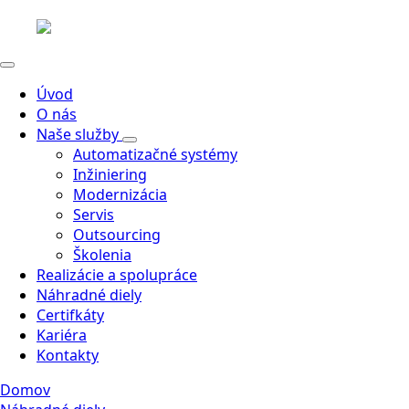
Úvod
O nás
Naše služby
Automatizačné systémy
Inžiniering
Modernizácia
Servis
Outsourcing
Školenia
Realizácie a spolupráce
Náhradné diely
Certifkáty
Kariéra
Kontakty
Domov