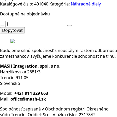
Katalógové číslo:
401040
Kategória:
Náhradné diely
Dostupné na objednávku
množstvo
ISP
Dopytovať
112
R
N
Budujeme silnú spoločnosť s neustálym rastom odbornosti
VP
zamestnancov, zvyšujeme konkurencie schopnosť na trhu.
10/2015
MASH Integration, spol. s r.o.
Hanzlíkovská 2681/3
Trenčín 911 05
Slovensko
Mobil:
+421 914 329 663
Mail:
office@mash-i.sk
Spoločnosť zapísaná v Obchodnom registri Okresného
súdu Trenčín, Oddiel: Sro., Vložka číslo: 23178/R