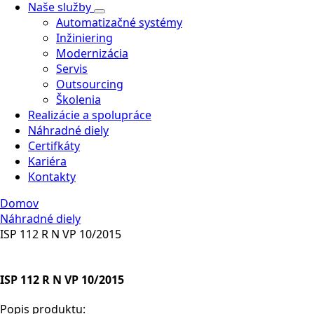
Naše služby
Automatizačné systémy
Inžiniering
Modernizácia
Servis
Outsourcing
Školenia
Realizácie a spolupráce
Náhradné diely
Certifkáty
Kariéra
Kontakty
Domov
Náhradné diely
ISP 112 R N VP 10/2015
ISP 112 R N VP 10/2015
Popis produktu: