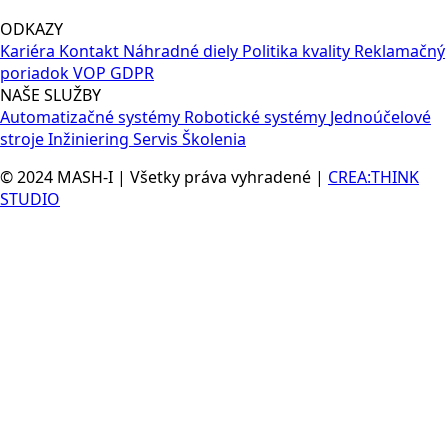
ODKAZY
Kariéra
Kontakt
Náhradné diely
Politika kvality
Reklamačný
poriadok
VOP
GDPR
NAŠE SLUŽBY
Automatizačné systémy
Robotické systémy
Jednoúčelové
stroje
Inžiniering
Servis
Školenia
© 2024 MASH-I | Všetky práva vyhradené |
CREA:THINK
STUDIO