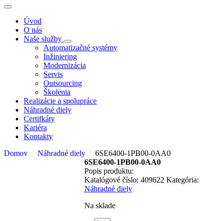
Úvod
O nás
Naše služby
Automatizačné systémy
Inžiniering
Modernizácia
Servis
Outsourcing
Školenia
Realizácie a spolupráce
Náhradné diely
Certifkáty
Kariéra
Kontakty
Domov
Náhradné diely
6SE6400-1PB00-0AA0
6SE6400-1PB00-0AA0
Popis produktu:
Katalógové číslo:
409622
Kategória:
Náhradné diely
Na sklade