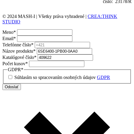
číslo: 23178/R
© 2024 MASH-I | Všetky práva vyhradené |
CREA:THINK
STUDIO
Meno
*
Email
*
Telefónne číslo
*
Názov produktu
*
Katalógové číslo
*
Počet kusov
*
GDPR
*
Súhlasím so spracovaním osobných údajov
GDPR
Odoslať