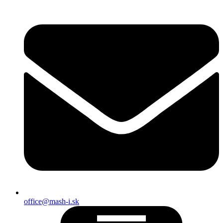
office@mash-i.sk