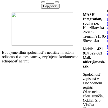
množstvo
6SE6400-
Dopytovať
1PB00-
0AA0
MASH
Integration,
spol. s r.o.
Hanzlíkovská
2681/3
Trenčín 911 05
Slovensko
Mobil:
+421
Budujeme silnú spoločnosť s neustálym rastom
914 329 663
odbornosti zamestnancov, zvyšujeme konkurencie
Mail:
schopnosť na trhu.
office@mash-
i.sk
Spoločnosť
zapísaná v
Obchodnom
registri
Okresného
súdu Trenčín,
Oddiel: Sro.,
Vložka