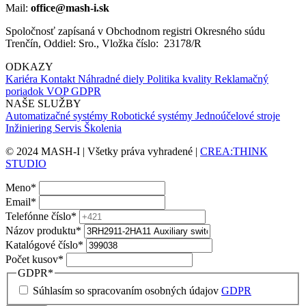
3RT
Mail:
office@mash-i.sk
spring-
type
Spoločnosť zapísaná v Obchodnom registri Okresného súdu
terminal
Trenčín, Oddiel: Sro., Vložka číslo: 23178/R
.1/.2,
.3/.4
ODKAZY
Kariéra
Kontakt
Náhradné diely
Politika kvality
Reklamačný
poriadok
VOP
GDPR
NAŠE SLUŽBY
Automatizačné systémy
Robotické systémy
Jednoúčelové stroje
Inžiniering
Servis
Školenia
© 2024 MASH-I | Všetky práva vyhradené |
CREA:THINK
STUDIO
Meno
*
Email
*
Telefónne číslo
*
Názov produktu
*
Katalógové číslo
*
Počet kusov
*
GDPR
*
Súhlasím so spracovaním osobných údajov
GDPR