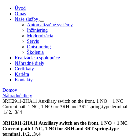
Úvod
O nás
Naše služby
Automatizačné systémy
Inžiniering
Modernizácia
Servis
Outsourcing
Školenia
Realizácie a spolupráce
Náhradné diely
Certifkáty
Kariéra
Kontakty
Domov
Náhradné diely
3RH2911-2HA11 Auxiliary switch on the front, 1 NO + 1 NC
Current path 1 NC, 1 NO for 3RH and 3RT spring-type terminal
.1/.2, .3/.4
3RH2911-2HA11 Auxiliary switch on the front, 1 NO + 1 NC
Current path 1 NC, 1 NO for 3RH and 3RT spring-type
terminal .1/.2, .3/.4