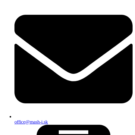
office@mash-i.sk