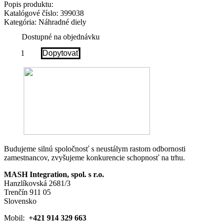
Popis produktu:
Katalógové číslo:
399038
Kategória:
Náhradné diely
Dostupné na objednávku
množstvo
Dopytovať
3RH2911-
2HA11
Auxiliary
switch
on
the
front,
1
NO
+
1
NC
Budujeme silnú spoločnosť s neustálym rastom odbornosti
Current
zamestnancov, zvyšujeme konkurencie schopnosť na trhu.
path
1
MASH Integration, spol. s r.o.
NC,
Hanzlíkovská 2681/3
1
Trenčín 911 05
NO
for
Slovensko
3RH
and
Mobil:
+421 914 329 663